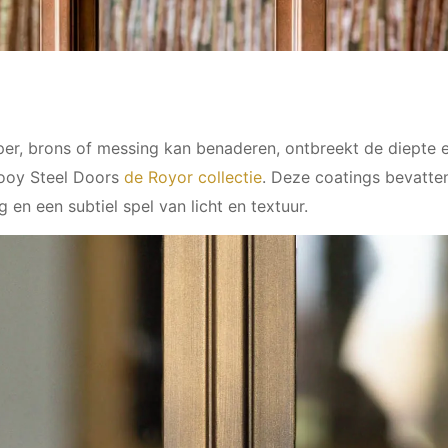
per, brons of messing kan benaderen, ontbreekt de diepte 
Rooy Steel Doors
de Royor collectie
. Deze coatings bevatte
g en een subtiel spel van licht en textuur.