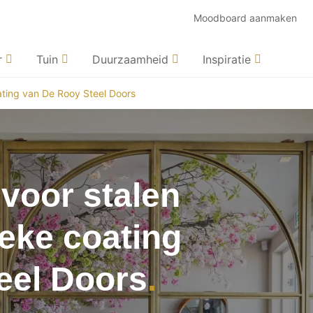
Moodboard aanmaken
r
Tuin
Duurzaamheid
Inspiratie
ating van De Rooy Steel Doors
voor stalen
eke coating
eel Doors