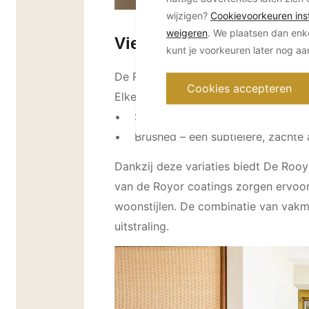
wijzigen?
Cookievoorkeuren inst
weigeren
. We plaatsen dan enk
Vier kleuren, twee afwer
kunt je voorkeuren later nog a
De Royor collectie omvat vier exclus
Cookies accepteren
Elke coating is verkrijgbaar in twee 
• Striped – met zichtbare, brede pen
• Brushed – een subtielere, zachte 
Dankzij deze variaties biedt De Rooy
van de Royor coatings zorgen ervoor 
woonstijlen. De combinatie van vakm
uitstraling.