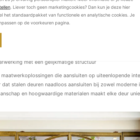
ellen
. Liever toch geen marketingcookies? Dan kun je deze hier
el het standaardpakket van functionele en analytische cookies. Je
kingen
anpassen op de voorkeuren pagina.
ieve metaaltinten: Copper (koper), Bronze (brons), Dark Br
afwerkingen:
seelstreken voor een expressieve uitstraling
afwerking met een gelijkmatige structuur
 maatwerkoplossingen die aansluiten op uiteenlopende inte
dat stalen deuren naadloos aansluiten bij zowel moderne int
anschap en hoogwaardige materialen maakt elke deur uniek