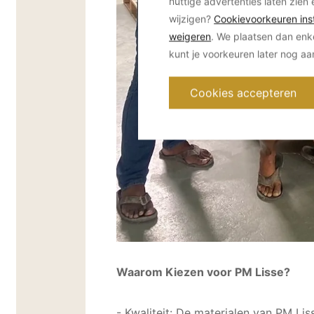
nuttige advertenties laten zien 
wijzigen?
Cookievoorkeuren inst
weigeren
. We plaatsen dan enk
kunt je voorkeuren later nog a
Cookies accepteren
Waarom Kiezen voor PM Lisse?
- Kwaliteit: De materialen van PM Lis