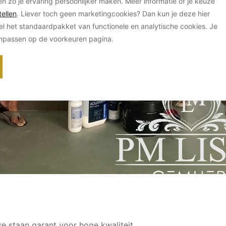
en zo je ervaring persoonlijker maken. Meer informatie of je keuze
ellen
. Liever toch geen marketingcookies? Dan kun je deze hier
el het standaardpakket van functionele en analytische cookies. Je
anpassen op de voorkeuren pagina.
se staan garant voor hoge kwaliteit.