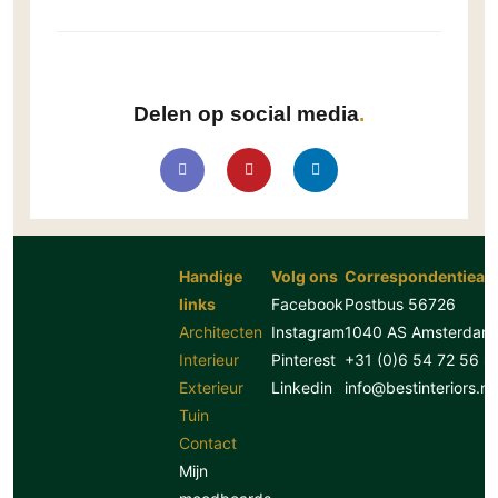
Delen op social media
Handige
Volg ons
Correspondentiead
links
Facebook
Postbus 56726
Architecten
Instagram
1040 AS Amsterdam
Interieur
Pinterest
+31 (0)6 54 72 56 8
Exterieur
Linkedin
info@bestinteriors.nl
Tuin
Contact
Mijn