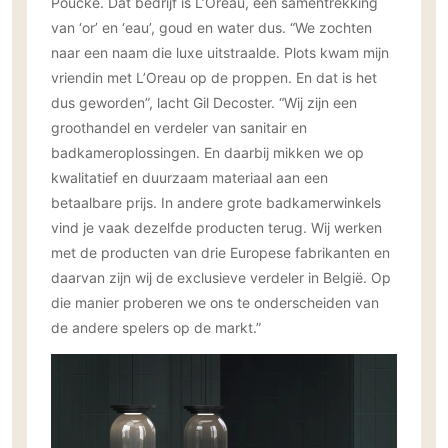
Poucke. Dat bedrijf is L’Oreau, een samentrekking
Gevelbekleding
Zonwering
Keukenaccessoires
van ‘or’ en ‘eau’, goud en water dus. “We zochten
Gevelstenen
Zakelijk
Keukenkranen
Zonwering buiten
naar een naam die luxe uitstraalde. Plots kwam mijn
Houten gevelbekleding
Horeca
vriendin met L’Oreau op de proppen. En dat is het
Stucwerk
Ramen en deuren
dus geworden”, lacht Gil Decoster. “Wij zijn een
Kantoor
Schilderwerk buiten
Binnendeuren
groothandel en verdeler van sanitair en
badkameroplossingen. En daarbij mikken we op
Aluminium deuren
kwalitatief en duurzaam materiaal aan een
Houten deuren
betaalbare prijs. In andere grote badkamerwinkels
Stalen deuren
vind je vaak dezelfde producten terug. Wij werken
Systeemwanden
met de producten van drie Europese fabrikanten en
Deurbeslag
daarvan zijn wij de exclusieve verdeler in België. Op
Raambeslag
die manier proberen we ons te onderscheiden van
de andere spelers op de markt.”
Meubelbeslag
Vloer
Vloeren
Beton Ciré vloeren