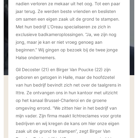
Ramen
nadien verloren ze mekaar uit het oog. Tot een paar
Woondecoratie
Tuinmeubelen
Kinderkamer
jaar terug. Ze werden beste vrienden en beslisten
Buitendeuren
Tuinverlichting
Serre/Veranda
om samen een eigen zaak uit de grond te stampen.
Inrichting
Deursystemen
Slaapkamer
Met hun bedrijf L’Oreau specialiseren ze zich in
Omheining
Roomdividers
Glazen wandsystemen
Thuisbioscoop
exclusieve badkameroplossingen. “Ja, we zijn nog
Bedden
Vouwwanden
Hekwerken en poorten
Toilet
jong, maar je kan er niet vroeg genoeg aan
Meubels
Garagedeuren
Wellness
beginnen.” Wij gingen op bezoek bij de twee jonge
Zwemmen
Verlichting
Halse ondernemers.
Werkkamer
Zonwering
Zwembad en zwemvijver
Haarden
Wijnkelder
Gil Decoster (21) en Birger Van Poucke (22) zijn
Zonwering
Tuin wellness
Glas
Woonkamer
geboren en getogen in Halle, maar de hoofdzetel
Buitenshutters
Interieurbouw
van hun bedrijf bevindt zich net over de taalgrens in
Vloer
Buitenkijken
Trappen
Ittre. Ze ontvangen ons in hun kantoor met uitzicht
Overig
Buitenvloeren
op het kanaal Brussel-Charleroi en de groene
Bijgebouw / Poolhouse
Autolift
Houten buitenvloeren
Keuken
omgeving errond. “We zitten hier in het bedrijf van
Terrasoverkapping
3D visualisaties
Natuursteen en keramiek
mijn vader. Zijn firma maakt lichtreclames voor grote
Keukens
Tuin
buitenvloeren
bedrijven en wij kregen de kans om hier onze eigen
Keukenapparatuur
Villa
Vlonders
Gevel
zaak uit de grond te stampen”, zegt Birger Van
Keukenbladen
Zwembad