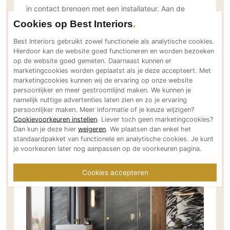
in contact brengen met een installateur. Aan de
Technologie
andere kant werken we ook voor
Cookies op Best Interiors
Audio/Video
projectontwikkelaars. Een eigen showroom hebben
Thuisbioscoop
Best Interiors gebruikt zowel functionele als analytische cookies.
we voorlopig niet, maar we zijn in gesprek met
Hierdoor kan de website goed functioneren en worden bezoeken
Domotica
potentiële partners om in hun showrooms onze
op de website goed gemeten. Daarnaast kunnen er
marketingcookies worden geplaatst als je deze accepteert. Met
Mirror TV
producten aan te bieden en op die manier extra
marketingcookies kunnen wij de ervaring op onze website
naambekendheid te krijgen. Bedoeling is om onze
Fitnessapparatuur
persoonlijker en meer gestroomlijnd maken. We kunnen je
producten via hun showrooms ook aan te bieden en
namelijk nuttige advertenties laten zien en zo je ervaring
Wifi
persoonlijker maken. Meer informatie of je keuze wijzigen?
op die manier extra naambekendheid te krijgen.
Cookievoorkeuren instellen
. Liever toch geen marketingcookies?
Onze focus ligt vooral op kwalitatieve en duurzame
Overig
Dan kun je deze hier
weigeren
. We plaatsen dan enkel het
producten. En omdat we met Europese leveranciers
standaardpakket van functionele en analytische cookies. Je kunt
Aannemers Interieur
je voorkeuren later nog aanpassen op de voorkeuren pagina.
werken, kunnen we op heel korte termijn leveren.”
Akoestiek
Binnenzwembaden
Cookies accepteren
Wellness
Wijnkelder en wijnkasten