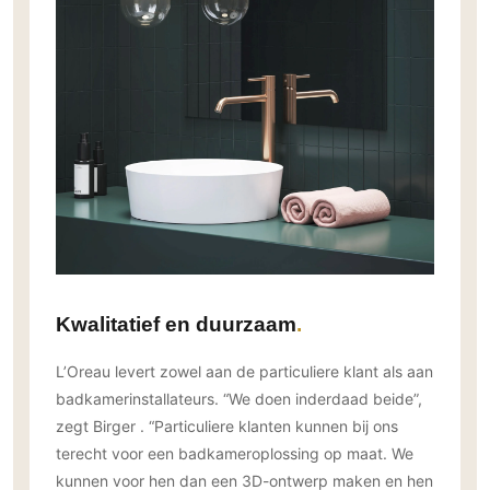
PVC vloeren
Gietvloeren
Houten vloeren
Natuursteen en keramiek vloeren
Vloerkleden
Afwerking
Wandafwerking
Beton Ciré
Behang / Wandtextiel
Kwalitatief en duurzaam
Natuursteen en keramiek
Leer
L’Oreau levert zowel aan de particuliere klant als aan
Schilderwerk
badkamerinstallateurs. “We doen inderdaad beide”,
zegt Birger . “Particuliere klanten kunnen bij ons
Stucwerk
terecht voor een badkameroplossing op maat. We
Spuitwerk
kunnen voor hen dan een 3D-ontwerp maken en hen