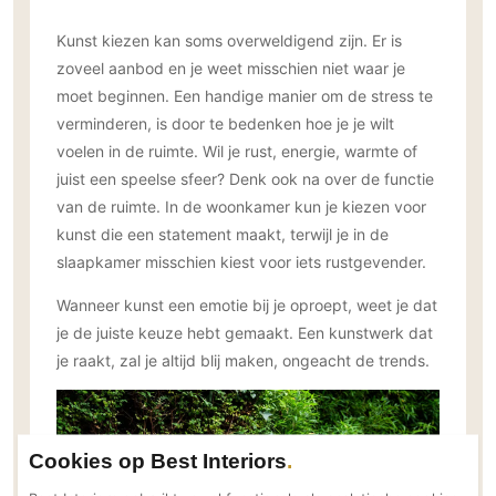
Technologie
Kunst kiezen kan soms overweldigend zijn. Er is
Audio/Video
zoveel aanbod en je weet misschien niet waar je
Thuisbioscoop
moet beginnen. Een handige manier om de stress te
Domotica
verminderen, is door te bedenken hoe je je wilt
voelen in de ruimte. Wil je rust, energie, warmte of
Mirror TV
juist een speelse sfeer? Denk ook na over de functie
Fitnessapparatuur
van de ruimte. In de woonkamer kun je kiezen voor
Wifi
kunst die een statement maakt, terwijl je in de
slaapkamer misschien kiest voor iets rustgevender.
Overig
Wanneer kunst een emotie bij je oproept, weet je dat
Aannemers Interieur
je de juiste keuze hebt gemaakt. Een kunstwerk dat
Akoestiek
je raakt, zal je altijd blij maken, ongeacht de trends.
Binnenzwembaden
Wellness
Wijnkelder en wijnkasten
Cookies op Best Interiors