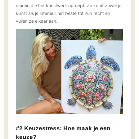
emotie die het kunstwerk oproept. Zo komt zowel je
PVC vloeren
kunst als je interieur het beste tot hun recht en
Gietvloeren
vullen ze elkaar aan.
Houten vloeren
Natuursteen en keramiek vloeren
Vloerkleden
Afwerking
Wandafwerking
Beton Ciré
Behang / Wandtextiel
Natuursteen en keramiek
Leer
Schilderwerk
Stucwerk
#2 Keuzestress: Hoe maak je een
Spuitwerk
keuze?