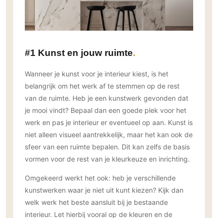
Gevelbekleding
Zonwering
Keukenaccessoires
Gevelstenen
Zakelijk
Keukenkranen
Zonwering buiten
Houten gevelbekleding
Horeca
Stucwerk
Ramen en deuren
Kantoor
#1 Kunst en jouw ruimte
Schilderwerk buiten
Binnendeuren
Wanneer je kunst voor je interieur kiest, is het
Aluminium deuren
belangrijk om het werk af te stemmen op de rest
Houten deuren
van de ruimte. Heb je een kunstwerk gevonden dat
Stalen deuren
je mooi vindt? Bepaal dan een goede plek voor het
Systeemwanden
werk en pas je interieur er eventueel op aan. Kunst is
Deurbeslag
niet alleen visueel aantrekkelijk, maar het kan ook de
Raambeslag
sfeer van een ruimte bepalen. Dit kan zelfs de basis
vormen voor de rest van je kleurkeuze en inrichting.
Meubelbeslag
Omgekeerd werkt het ook: heb je verschillende
Vloer
kunstwerken waar je niet uit kunt kiezen? Kijk dan
Vloeren
welk werk het beste aansluit bij je bestaande
Beton Ciré vloeren
interieur. Let hierbij vooral op de kleuren en de