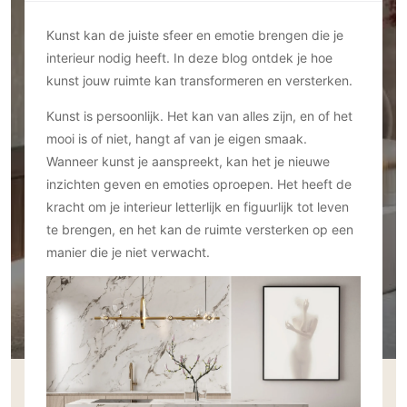
Ramen
Woondecoratie
Tuinmeubelen
Kinderkamer
Buitendeuren
Kunst kan de juiste sfeer en emotie brengen die je
Tuinverlichting
Serre/Veranda
interieur nodig heeft. In deze blog ontdek je hoe
Inrichting
Deursystemen
Slaapkamer
kunst jouw ruimte kan transformeren en versterken.
Omheining
Roomdividers
Glazen wandsystemen
Thuisbioscoop
Bedden
Vouwwanden
Hekwerken en poorten
Kunst is persoonlijk. Het kan van alles zijn, en of het
Toilet
mooi is of niet, hangt af van je eigen smaak.
Meubels
Garagedeuren
Wellness
Zwemmen
Wanneer kunst je aanspreekt, kan het je nieuwe
Verlichting
Werkkamer
Zonwering
inzichten geven en emoties oproepen. Het heeft de
Zwembad en zwemvijver
Haarden
Wijnkelder
kracht om je interieur letterlijk en figuurlijk tot leven
Zonwering
Tuin wellness
Glas
Woonkamer
te brengen, en het kan de ruimte versterken op een
Buitenshutters
Interieurbouw
manier die je niet verwacht.
Vloer
Buitenkijken
Trappen
Overig
Buitenvloeren
Bijgebouw / Poolhouse
Autolift
Houten buitenvloeren
Keuken
Terrasoverkapping
3D visualisaties
Natuursteen en keramiek
Keukens
Tuin
buitenvloeren
Keukenapparatuur
Villa
Vlonders
Gevel
Keukenbladen
Zwembad