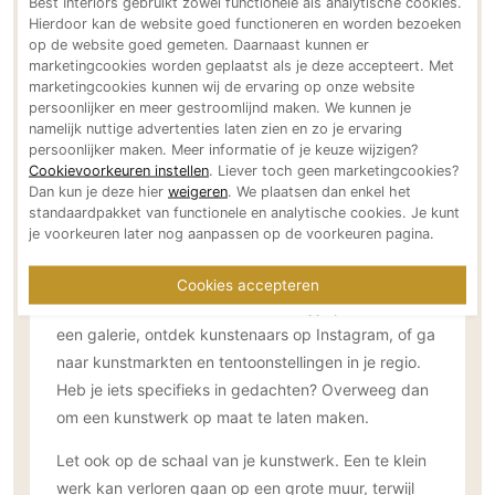
Best Interiors gebruikt zowel functionele als analytische cookies.
Hierdoor kan de website goed functioneren en worden bezoeken
op de website goed gemeten. Daarnaast kunnen er
marketingcookies worden geplaatst als je deze accepteert. Met
marketingcookies kunnen wij de ervaring op onze website
persoonlijker en meer gestroomlijnd maken. We kunnen je
namelijk nuttige advertenties laten zien en zo je ervaring
persoonlijker maken. Meer informatie of je keuze wijzigen?
Cookievoorkeuren instellen
. Liever toch geen marketingcookies?
Dan kun je deze hier
weigeren
. We plaatsen dan enkel het
#3 Uitzoeken maar
standaardpakket van functionele en analytische cookies. Je kunt
je voorkeuren later nog aanpassen op de voorkeuren pagina.
Het vinden van het perfecte kunstwerk is een leuke,
maar soms tijdrovende zoektocht. Er zijn veel
Cookies accepteren
manieren om kunst te vinden die bij je past: bezoek
een galerie, ontdek kunstenaars op Instagram, of ga
naar kunstmarkten en tentoonstellingen in je regio.
Heb je iets specifieks in gedachten? Overweeg dan
om een kunstwerk op maat te laten maken.
Let ook op de schaal van je kunstwerk. Een te klein
werk kan verloren gaan op een grote muur, terwijl