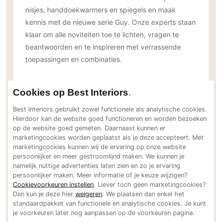
Gevelbekleding
Zonwering
Keukenaccessoires
nisjes, handdoekwarmers en spiegels en maak
Gevelstenen
Zakelijk
kennis met de nieuwe serie Guy. Onze experts staan
Keukenkranen
Zonwering buiten
Houten gevelbekleding
klaar om alle noviteiten toe te lichten, vragen te
Horeca
Stucwerk
beantwoorden en te inspireren met verrassende
Ramen en deuren
Kantoor
toepassingen en combinaties.
Schilderwerk buiten
Binnendeuren
Aluminium deuren
Inspiratie en beleving
Cookies op Best Interiors
Houten deuren
Stalen deuren
Best Interiors gebruikt zowel functionele als analytische cookies.
De
Hotbath Design Dagen
zijn niet alleen een
Hierdoor kan de website goed functioneren en worden bezoeken
Systeemwanden
gelegenheid om producten te ontdekken, maar ook
op de website goed gemeten. Daarnaast kunnen er
een moment van ontmoeting en inspiratie. Onder het
Deurbeslag
marketingcookies worden geplaatst als je deze accepteert. Met
genot van een hapje en drankje kunnen
marketingcookies kunnen wij de ervaring op onze website
Raambeslag
persoonlijker en meer gestroomlijnd maken. We kunnen je
professionals ideeën uitwisselen, trends bespreken
Meubelbeslag
namelijk nuttige advertenties laten zien en zo je ervaring
en ontdekken hoe Hotbath de badkamer van
persoonlijker maken. Meer informatie of je keuze wijzigen?
morgen vormgeeft.
Cookievoorkeuren instellen
. Liever toch geen marketingcookies?
Vloer
Dan kun je deze hier
weigeren
. We plaatsen dan enkel het
Vloeren
standaardpakket van functionele en analytische cookies. Je kunt
Praktische informatie
je voorkeuren later nog aanpassen op de voorkeuren pagina.
Beton Ciré vloeren