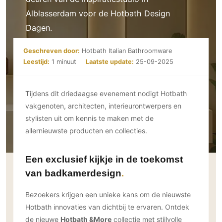
Ramen
Woondecoratie
Tuinmeubelen
Kinderkamer
Alblasserdam voor de Hotbath Design
Buitendeuren
Tuinverlichting
Serre/Veranda
Dagen.
Inrichting
Deursystemen
Slaapkamer
Omheining
Roomdividers
Glazen wandsystemen
Thuisbioscoop
Geschreven door:
Hotbath Italian Bathroomware
Bedden
Vouwwanden
Hekwerken en poorten
Leestijd:
1 minuut
Laatste update:
25-09-2025
Toilet
Meubels
Garagedeuren
Wellness
Zwemmen
Verlichting
Tijdens dit driedaagse evenement nodigt Hotbath
Werkkamer
Zonwering
Zwembad en zwemvijver
Haarden
vakgenoten, architecten, interieurontwerpers en
Wijnkelder
Zonwering
Tuin wellness
stylisten uit om kennis te maken met de
Glas
Woonkamer
Buitenshutters
allernieuwste producten en collecties.
Interieurbouw
Vloer
Buitenkijken
Trappen
Overig
Buitenvloeren
Een exclusief kijkje in de toekomst
Bijgebouw / Poolhouse
Autolift
Houten buitenvloeren
Keuken
van badkamerdesign
Terrasoverkapping
3D visualisaties
Natuursteen en keramiek
Keukens
Tuin
buitenvloeren
Bezoekers krijgen een unieke kans om de nieuwste
Keukenapparatuur
Villa
Vlonders
Hotbath innovaties van dichtbij te ervaren. Ontdek
Gevel
Keukenbladen
de nieuwe
Hotbath &More
collectie met stijlvolle
Zwembad