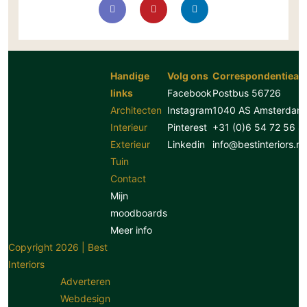
Technologie
Audio/Video
Thuisbioscoop
Domotica
Handige
Volg ons
Correspondentiead
links
Facebook
Postbus 56726
Mirror TV
Architecten
Instagram
1040 AS Amsterdam
Fitnessapparatuur
Interieur
Pinterest
+31 (0)6 54 72 56 8
Wifi
Exterieur
Linkedin
info@bestinteriors.nl
Tuin
Overig
Contact
Aannemers Interieur
Mijn
Akoestiek
moodboards
Binnenzwembaden
Meer info
Copyright 2026 | Best
Wellness
Interiors
Wijnkelder en wijnkasten
Adverteren
Webdesign