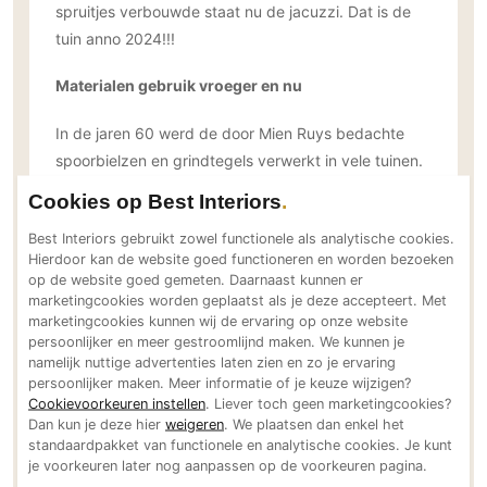
spruitjes verbouwde staat nu de jacuzzi. Dat is de
PVC vloeren
tuin anno 2024!!!
Gietvloeren
Houten vloeren
Materialen gebruik vroeger en nu
Natuursteen en keramiek vloeren
In de jaren 60 werd de door Mien Ruys bedachte
Vloerkleden
spoorbielzen en grindtegels verwerkt in vele tuinen.
Borderranden werden gemaakt van spoorbielzen en
Cookies op Best Interiors
Afwerking
terrassen van grindtegels en dit vaak in
Wandafwerking
Best Interiors gebruikt zowel functionele als analytische cookies.
molenwiekverband. Daarbij een mooi stukje gras
Hierdoor kan de website goed functioneren en worden bezoeken
Beton Ciré
achter in de tuin waarop dan weer de droogpalen
op de website goed gemeten. Daarnaast kunnen er
stonden. Ook niet te vergeten de Hartman stoelen
Behang / Wandtextiel
marketingcookies worden geplaatst als je deze accepteert. Met
marketingcookies kunnen wij de ervaring op onze website
op het terras, waar zondags 's morgens koffie werd
Natuursteen en keramiek
persoonlijker en meer gestroomlijnd maken. We kunnen je
gedronken met de familie. Wat een nostalgie.
Leer
namelijk nuttige advertenties laten zien en zo je ervaring
persoonlijker maken. Meer informatie of je keuze wijzigen?
Schilderwerk
In de jaren 90 kwam langzaam de verandering er
Cookievoorkeuren instellen
. Liever toch geen marketingcookies?
kwamen televisieprogramma’s over de tuin op tv.
Stucwerk
Dan kun je deze hier
weigeren
. We plaatsen dan enkel het
standaardpakket van functionele en analytische cookies. Je kunt
Het toen zeer populaire programma Eigen Huis en
Spuitwerk
je voorkeuren later nog aanpassen op de voorkeuren pagina.
Tuin werd door miljoenen mensen bekeken. In die