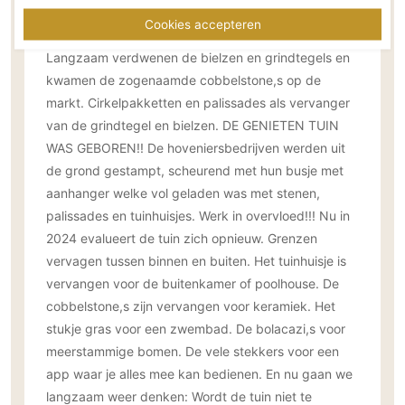
tijd kwam echt het omslagpunt wat we allemaal met
Technologie
Cookies accepteren
dat stukje grond om de woning kunnen doen.
Audio/Video
Langzaam verdwenen de bielzen en grindtegels en
Thuisbioscoop
kwamen de zogenaamde cobbelstone,s op de
Domotica
markt. Cirkelpakketten en palissades als vervanger
Mirror TV
van de grindtegel en bielzen. DE GENIETEN TUIN
WAS GEBOREN!! De hoveniersbedrijven werden uit
Fitnessapparatuur
de grond gestampt, scheurend met hun busje met
Wifi
aanhanger welke vol geladen was met stenen,
palissades en tuinhuisjes. Werk in overvloed!!! Nu in
Overig
2024 evalueert de tuin zich opnieuw. Grenzen
Aannemers Interieur
vervagen tussen binnen en buiten. Het tuinhuisje is
Akoestiek
vervangen voor de buitenkamer of poolhouse. De
Binnenzwembaden
cobbelstone,s zijn vervangen voor keramiek. Het
Wellness
stukje gras voor een zwembad. De bolacazi,s voor
meerstammige bomen. De vele stekkers voor een
Wijnkelder en wijnkasten
app waar je alles mee kan bedienen. En nu gaan we
langzaam weer denken: Wordt de tuin niet te