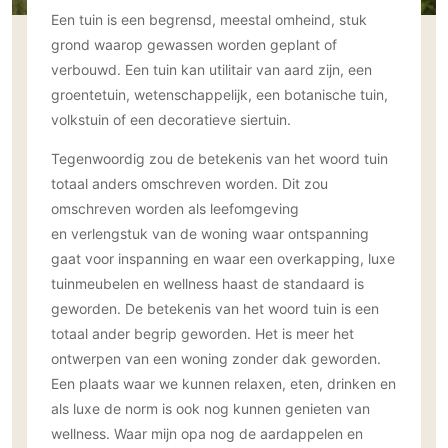
Gevelbekleding
Zonwering
Keukenaccessoires
Een tuin is een begrensd, meestal omheind, stuk
Gevelstenen
grond waarop gewassen worden geplant of
Zakelijk
Keukenkranen
Zonwering buiten
Houten gevelbekleding
verbouwd. Een tuin kan utilitair van aard zijn, een
Horeca
Stucwerk
groentetuin, wetenschappelijk, een botanische tuin,
Ramen en deuren
Kantoor
volkstuin of een decoratieve siertuin.
Schilderwerk buiten
Binnendeuren
Aluminium deuren
Tegenwoordig zou de betekenis van het woord tuin
totaal anders omschreven worden. Dit zou
Houten deuren
omschreven worden als leefomgeving
Stalen deuren
en verlengstuk van de woning waar ontspanning
Systeemwanden
gaat voor inspanning en waar een overkapping, luxe
Deurbeslag
tuinmeubelen en wellness haast de standaard is
Raambeslag
geworden. De betekenis van het woord tuin is een
Meubelbeslag
totaal ander begrip geworden. Het is meer het
ontwerpen van een woning zonder dak geworden.
Vloer
Een plaats waar we kunnen relaxen, eten, drinken en
als luxe de norm is ook nog kunnen genieten van
Vloeren
wellness. Waar mijn opa nog de aardappelen en
Beton Ciré vloeren