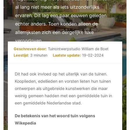
Ramen
Woondecoratie
Tuinmeubelen
Kinderkamer
al lang niet meer als iets uitzonderlijks
Buitendeuren
Tuinverlichting
Serre/Veranda
ervaren. Dit lag een paar eeuwen geleden
Inrichting
Deursystemen
Slaapkamer
echter anders. Toen konden alleen de
Omheining
Roomdividers
Glazen wandsystemen
Thuisbioscoop
allerrijksten zich een dergelijke luxe
Bedden
Vouwwanden
Hekwerken en poorten
Toilet
veroorloven.
Meubels
Garagedeuren
Wellness
Geschreven door:
Tuinontwerpstudio William de Boet
Zwemmen
Verlichting
Werkkamer
Leestijd:
3 minuten
Laatste update:
19-02-2024
Zonwering
Zwembad en zwemvijver
Haarden
Wijnkelder
Zonwering
Tuin wellness
Glas
Woonkamer
Dit had ook invloed op het uiterlijk van de tuinen.
Buitenshutters
Interieurbouw
Kooplieden, edellieden en vorsten lieten hun tuinen
Vloer
Buitenkijken
Trappen
ontwerpen als uitgebreide kunstwerken die maar
Overig
Buitenvloeren
Bijgebouw / Poolhouse
weinig gemeen hadden met een gemiddelde tuin in
Autolift
Houten buitenvloeren
Keuken
een gemiddelde Nederlandse stad.
Terrasoverkapping
3D visualisaties
Natuursteen en keramiek
Keukens
Tuin
buitenvloeren
De betekenis van het woord tuin volgens
Keukenapparatuur
Villa
Vlonders
Gevel
Wikepedia
Keukenbladen
Zwembad