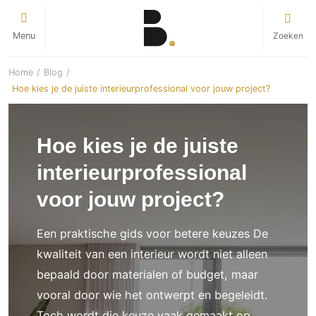
Duurzaamheid
Architecten
Inspiratie
Exterieur
Interieur
Tuin
Zoeken
Menu
Alles in Architecten
Alles in Interieur
Alles in Exterieur
Alles in Tuin
Alles in Duurzaamheid
Alles in Inspiratie
Home
/
Blog
/
Architecten
Badkamer
Realisatie
Realisatie
Duurzame oplossingen
Woonstijlen
Hoe kies je de juiste interieurprofessional voor jouw project?
Interieur
Badkamers
Bouwbegeleiding
Bijgebouwen
Airconditioning
Interieurstijlen
Exterieur
Sanitair
Bouwmanagement
Boomhutten
Isolatie
Hoe kies je de juiste
Binnenkijken
Tuin
Badkamer kranen
Serre / Veranda
Terrasoverkapping
Luchtbevochtigingsysstemen
Badkamer
interieurprofessional
Villabouw
Hoveniers / Tuinaanleg
Warmtepompen
Decoratie
Bar
Aannemers
Zonnepanelen
voor jouw project?
Inrichting
Interieurbeplanting
Bibliotheek
Dak
Kunst
Buitenkussens op maat
Dressing
Een praktische gids voor betere keuzes De
Bloempotten en vazen
Dakbedekking
Buitenhaarden
Eetkamer
kwaliteit van een interieur wordt niet alleen
Raamdecoratie
Buitenkeukens
Fitnessruimte
Rieten daken
bepaald door materialen of budget, maar
Bloempotten en plantenbakken
Hal
Gordijnen
vooral door wie het ontwerpt en begeleidt.
Ramen en deuren
Kunst in de tuin
Keuken
Shutters
Toch wordt die keuze vaak gemaakt op