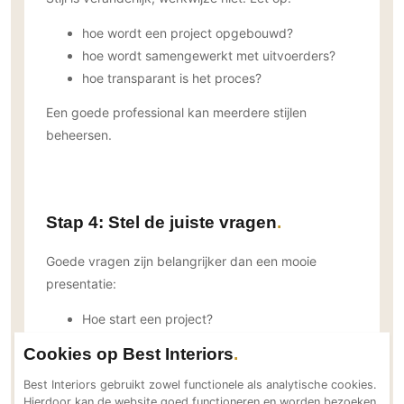
PVC vloeren
hoe wordt een project opgebouwd?
Gietvloeren
hoe wordt samengewerkt met uitvoerders?
Houten vloeren
hoe transparant is het proces?
Natuursteen en keramiek vloeren
Een goede professional kan meerdere stijlen
Vloerkleden
beheersen.
Afwerking
Wandafwerking
Stap 4: Stel de juiste vragen
Beton Ciré
Behang / Wandtextiel
Goede vragen zijn belangrijker dan een mooie
Natuursteen en keramiek
presentatie:
Leer
Hoe start een project?
Schilderwerk
Wanneer worden keuzes vastgelegd?
Cookies op Best Interiors
Stucwerk
Hoe wordt het budget bewaakt?
Spuitwerk
Best Interiors gebruikt zowel functionele als analytische cookies.
Wie stuurt tijdens uitvoering?
Hierdoor kan de website goed functioneren en worden bezoeken