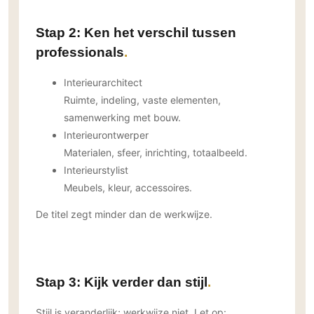
Gevelbekleding
Zonwering
Keukenaccessoires
Gevelstenen
Zakelijk
Stap 2: Ken het verschil tussen
Keukenkranen
Zonwering buiten
Houten gevelbekleding
professionals
Horeca
Stucwerk
Ramen en deuren
Kantoor
Interieurarchitect
Schilderwerk buiten
Binnendeuren
Ruimte, indeling, vaste elementen,
Aluminium deuren
samenwerking met bouw.
Houten deuren
Interieurontwerper
Stalen deuren
Materialen, sfeer, inrichting, totaalbeeld.
Interieurstylist
Systeemwanden
Meubels, kleur, accessoires.
Deurbeslag
Raambeslag
De titel zegt minder dan de werkwijze.
Meubelbeslag
Vloer
Stap 3: Kijk verder dan stijl
Vloeren
Beton Ciré vloeren
Stijl is veranderlijk; werkwijze niet. Let op: