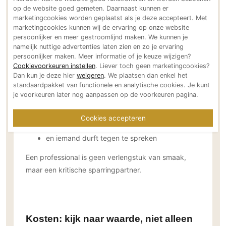
op de website goed gemeten. Daarnaast kunnen er
Vaagheid in antwoorden is een
Technologie
marketingcookies worden geplaatst als je deze accepteert. Met
waarschuwingssignaal.
Audio/Video
marketingcookies kunnen wij de ervaring op onze website
persoonlijker en meer gestroomlijnd maken. We kunnen je
Thuisbioscoop
namelijk nuttige advertenties laten zien en zo je ervaring
Domotica
persoonlijker maken. Meer informatie of je keuze wijzigen?
Cookievoorkeuren instellen
. Liever toch geen marketingcookies?
Mirror TV
Stap 5: Vertrouwen én tegenspraak
Dan kun je deze hier
weigeren
. We plaatsen dan enkel het
Fitnessapparatuur
standaardpakket van functionele en analytische cookies. Je kunt
De beste samenwerking ontstaat wanneer:
je voorkeuren later nog aanpassen op de voorkeuren pagina.
Wifi
er vertrouwen is
Cookies accepteren
Overig
maar ook ruimte voor discussie
en iemand durft tegen te spreken
Aannemers Interieur
Akoestiek
Een professional is geen verlengstuk van smaak,
Binnenzwembaden
maar een kritische sparringpartner.
Wellness
Wijnkelder en wijnkasten
Kosten: kijk naar waarde, niet alleen