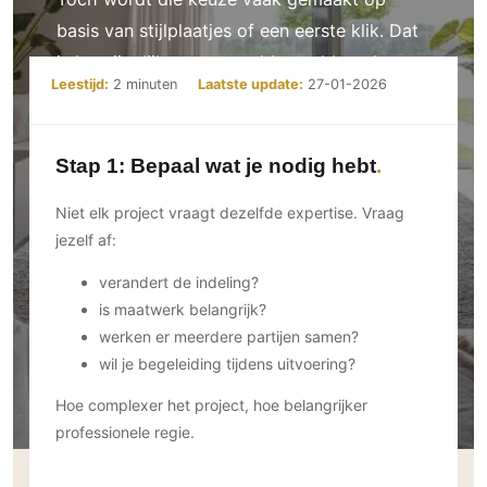
Ramen
Woondecoratie
Tuinmeubelen
Kinderkamer
basis van stijlplaatjes of een eerste klik. Dat
Buitendeuren
Tuinverlichting
Serre/Veranda
is begrijpelijk — maar zelden voldoende.
Inrichting
Deursystemen
Slaapkamer
Leestijd:
2 minuten
Laatste update:
27-01-2026
Omheining
Roomdividers
Glazen wandsystemen
Thuisbioscoop
Bedden
Vouwwanden
Hekwerken en poorten
Toilet
Stap 1: Bepaal wat je nodig hebt
Meubels
Garagedeuren
Wellness
Zwemmen
Verlichting
Werkkamer
Niet elk project vraagt dezelfde expertise. Vraag
Zonwering
Zwembad en zwemvijver
Haarden
Wijnkelder
jezelf af:
Zonwering
Tuin wellness
Glas
Woonkamer
verandert de indeling?
Buitenshutters
Interieurbouw
Vloer
is maatwerk belangrijk?
Buitenkijken
Trappen
werken er meerdere partijen samen?
Overig
Buitenvloeren
Bijgebouw / Poolhouse
wil je begeleiding tijdens uitvoering?
Autolift
Houten buitenvloeren
Keuken
Terrasoverkapping
3D visualisaties
Natuursteen en keramiek
Hoe complexer het project, hoe belangrijker
Keukens
Tuin
buitenvloeren
professionele regie.
Keukenapparatuur
Villa
Vlonders
Gevel
Keukenbladen
Zwembad