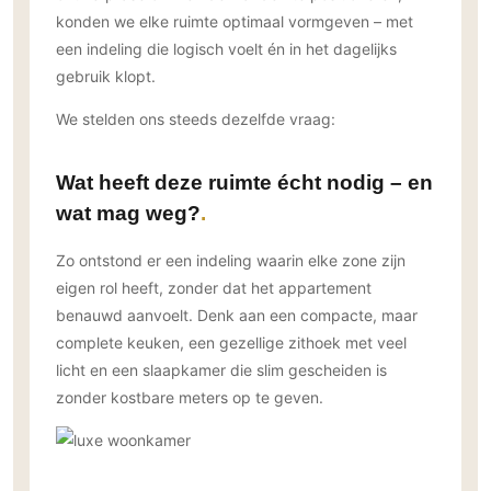
Gevelbekleding
Zonwering
Keukenaccessoires
konden we elke ruimte optimaal vormgeven – met
Gevelstenen
een indeling die logisch voelt én in het dagelijks
Zakelijk
Keukenkranen
Zonwering buiten
Houten gevelbekleding
gebruik klopt.
Horeca
Stucwerk
Ramen en deuren
Kantoor
We stelden ons steeds dezelfde vraag:
Schilderwerk buiten
Binnendeuren
Aluminium deuren
Wat heeft deze ruimte écht nodig – en
Houten deuren
wat mag weg?
Stalen deuren
Zo ontstond er een indeling waarin elke zone zijn
Systeemwanden
eigen rol heeft, zonder dat het appartement
Deurbeslag
benauwd aanvoelt. Denk aan een compacte, maar
Raambeslag
complete keuken, een gezellige zithoek met veel
Meubelbeslag
licht en een slaapkamer die slim gescheiden is
zonder kostbare meters op te geven.
Vloer
Vloeren
Beton Ciré vloeren