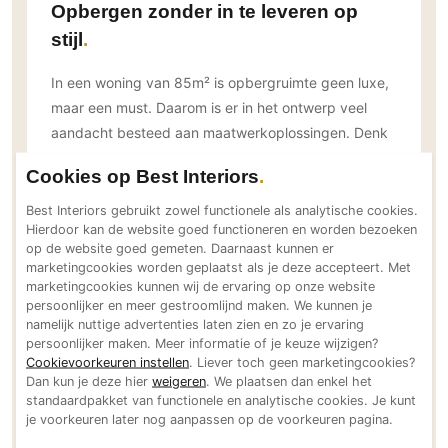
Opbergen zonder in te leveren op
PVC vloeren
stijl
Gietvloeren
Houten vloeren
In een woning van 85m² is opbergruimte geen luxe,
maar een must. Daarom is er in het ontwerp veel
Natuursteen en keramiek vloeren
aandacht besteed aan maatwerkoplossingen. Denk
Vloerkleden
aan:
Cookies op Best Interiors
Afwerking
• Wandkasten die tot aan het plafond reiken
Best Interiors gebruikt zowel functionele als analytische cookies.
Wandafwerking
• Multifunctionele ruimtes zoals een badkamer en
Hierdoor kan de website goed functioneren en worden bezoeken
Beton Ciré
slaapkamer in één, slim gescheiden zonder extra
op de website goed gemeten. Daarnaast kunnen er
marketingcookies worden geplaatst als je deze accepteert. Met
muren
Behang / Wandtextiel
marketingcookies kunnen wij de ervaring op onze website
• Een keukeneiland met opbergruimte rondom –
Natuursteen en keramiek
persoonlijker en meer gestroomlijnd maken. We kunnen je
alles binnen handbereik én uit het zicht.
namelijk nuttige advertenties laten zien en zo je ervaring
Leer
persoonlijker maken. Meer informatie of je keuze wijzigen?
• Geen losse kastjes, maar krachtige lijnen: strak,
Schilderwerk
Cookievoorkeuren instellen
. Liever toch geen marketingcookies?
rustig en ruimtewinnend
Dan kun je deze hier
weigeren
. We plaatsen dan enkel het
Stucwerk
standaardpakket van functionele en analytische cookies. Je kunt
Spuitwerk
je voorkeuren later nog aanpassen op de voorkeuren pagina.