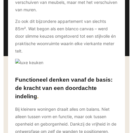
verschuiven van meubels, maar met het verschuiven
Ramen
Woondecoratie
Tuinmeubelen
Kinderkamer
van muren.
Buitendeuren
Tuinverlichting
Serre/Veranda
Inrichting
Deursystemen
Zo ook dit bijzondere appartement van slechts
Slaapkamer
Omheining
85m². Wat begon als een blanco canvas – werd
Roomdividers
Glazen wandsystemen
Thuisbioscoop
door slimme keuzes omgetoverd tot een stijlvolle én
Bedden
Vouwwanden
Hekwerken en poorten
Toilet
praktische woonruimte waarin elke vierkante meter
Meubels
Garagedeuren
Wellness
telt.
Zwemmen
Verlichting
Werkkamer
Zonwering
Zwembad en zwemvijver
Haarden
Wijnkelder
Zonwering
Tuin wellness
Glas
Woonkamer
Buitenshutters
Functioneel denken vanaf de basis:
Interieurbouw
Vloer
de kracht van een doordachte
Buitenkijken
Trappen
Overig
Buitenvloeren
indeling
Bijgebouw / Poolhouse
Autolift
Houten buitenvloeren
Keuken
Terrasoverkapping
Bij kleinere woningen draait alles om balans. Niet
3D visualisaties
Natuursteen en keramiek
Keukens
Tuin
buitenvloeren
alleen tussen vorm en functie, maar ook tussen
Keukenapparatuur
Villa
Vlonders
openheid en geborgenheid. Dankzij de vrijheid in de
Gevel
Keukenbladen
ontwerpfase om zelf de wanden te positioneren,
Zwembad