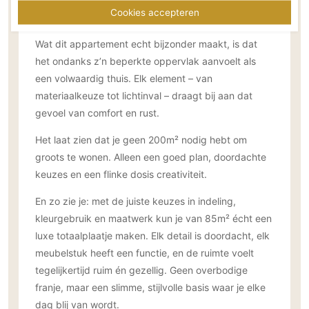
Cookies accepteren
Klein wonen, groots genieten
Technologie
Audio/Video
Wat dit appartement echt bijzonder maakt, is dat
Thuisbioscoop
het ondanks z’n beperkte oppervlak aanvoelt als
Domotica
een volwaardig thuis. Elk element – van
materiaalkeuze tot lichtinval – draagt bij aan dat
Mirror TV
gevoel van comfort en rust.
Fitnessapparatuur
Wifi
Het laat zien dat je geen 200m² nodig hebt om
groots te wonen. Alleen een goed plan, doordachte
Overig
keuzes en een flinke dosis creativiteit.
Aannemers Interieur
En zo zie je: met de juiste keuzes in indeling,
Akoestiek
kleurgebruik en maatwerk kun je van 85m² écht een
Binnenzwembaden
luxe totaalplaatje maken. Elk detail is doordacht, elk
Wellness
meubelstuk heeft een functie, en de ruimte voelt
tegelijkertijd ruim én gezellig. Geen overbodige
Wijnkelder en wijnkasten
franje, maar een slimme, stijlvolle basis waar je elke
dag blij van wordt.