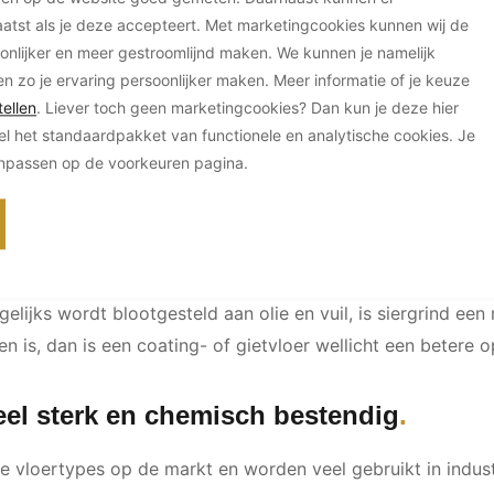
tst als je deze accepteert. Met marketingcookies kunnen wij de
os, extreem sterk en bestand tegen zware voertuigen, chemi
onlijker en meer gestroomlijnd maken. We kunnen je namelijk
ering vereisen dan coatingvloeren, bieden ze een luxe en p
en zo je ervaring persoonlijker maken. Meer informatie of je keuze
ellen
. Liever toch geen marketingcookies? Dan kun je deze hier
al voor garages waar intensief gewerkt wordt of waar een 
el het standaardpakket van functionele en analytische cookies. Je
anpassen op de voorkeuren pagina.
lijke uitstraling met stevigheid
ste, natuurlijke look met een sterke en slijtvaste afwerking
en zware belasting en geeft het een speelse textuur aan je
elijks wordt blootgesteld aan olie en vuil, is siergrind ee
n is, dan is een coating- of gietvloer wellicht een betere o
ieel sterk en chemisch bestendig
ste vloertypes op de markt en worden veel gebruikt in indu