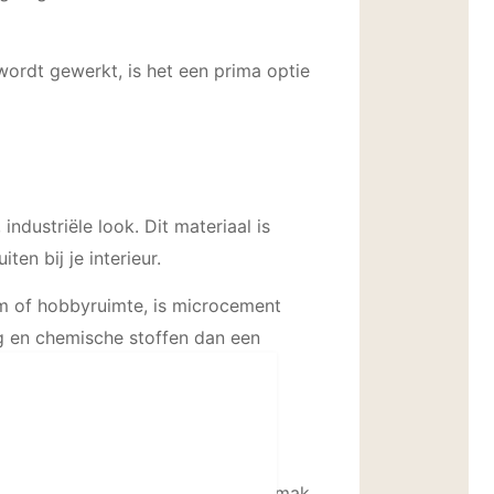
ordt gewerkt, is het een prima optie
ndustriële look. Dit materiaal is
en bij je interieur.
oom of hobbyruimte, is microcement
g en chemische stoffen dan een
aarin robuustheid en onderhoudsgemak