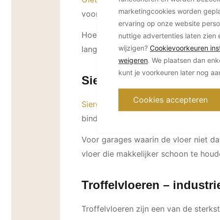
marketingcookies worden geplaa
vooropstaan. Ze zijn volledig naadlo
ervaring op onze website perso
Hoewel gietvloeren een hogere invest
nuttige advertenties laten zien 
wijzigen?
Cookievoorkeuren inst
lange levensduur. Dit maakt ze idea
weigeren
. We plaatsen dan enk
kunt je voorkeuren later nog a
Siergrindvloeren – natuur
Cookies accepteren
Siergrindvloeren
combineren een robuu
bindmiddel is deze vloer bestand teg
Voor garages waarin de vloer niet dag
vloer die makkelijker schoon te houde
Troffelvloeren – industr
Troffelvloeren zijn een van de sterk