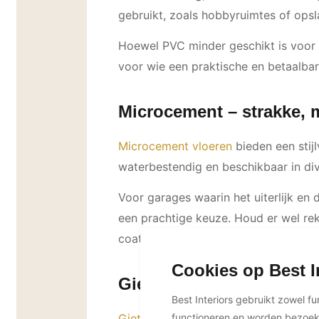
gebruikt, zoals hobbyruimtes of opsl
Hoewel PVC minder geschikt is voor 
voor wie een praktische en betaalbar
Microcement – strakke, 
Microcement vloeren
bieden een stijl
waterbestendig en beschikbaar in dive
Voor garages waarin het uiterlijk en
een prachtige keuze. Houd er wel re
coatingvloer.
Cookies op Best I
Gietvloeren – naadloos
Best Interiors gebruikt zowel f
Gietvloeren
, zoals epoxy- of polyur
functioneren en worden bezoe