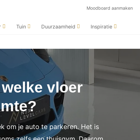
Moodboard aanmaken
r
Tuin
Duurzaamheid
Inspiratie
 welke vloer
uimte?
k om je auto te parkeren. Het is
 soms zelfs een thuisgym. Daarom