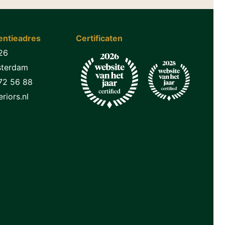
ntieadres
Certificaten
26
sterdam
72 56 88
riors.nl