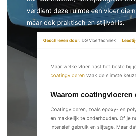
verdient deze ruimte een vloer die n
maar ook praktisch en stijlvol is.
Geschreven door:
DG Vloertechniek
Leestij
Maar welke vloer past het beste bij j
coatingvloeren
vaak de slimste keuze
Waarom coatingvloeren d
Coatingvloeren, zoals epoxy- en polyu
en makkelijk te onderhouden. Of je nu
intensief gebruik en slijtage. Maar da