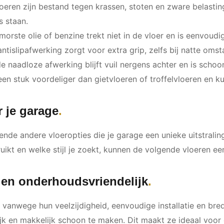
oeren zijn bestand tegen krassen, stoten en zware belastin
 staan.
rste olie of benzine trekt niet in de vloer en is eenvoud
antislipafwerking zorgt voor extra grip, zelfs bij natte oms
 naadloze afwerking blijft vuil nergens achter en is schoo
en stuk voordeliger dan gietvloeren of troffelvloeren en 
r je garage
lende andere vloeropties die je garage een unieke uitstralin
uikt en welke stijl je zoekt, kunnen de volgende vloeren ee
g en onderhoudsvriendelijk
vanwege hun veelzijdigheid, eenvoudige installatie en brede
k en makkelijk schoon te maken. Dit maakt ze ideaal voor 