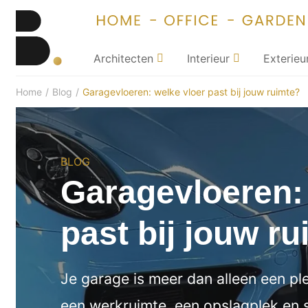
Architecten
Interieur
Exterieu
Home
/
Blog
/
Garagevloeren: welke vloer past bij jouw ruimte?
BLOG
Garagevloeren:
past bij jouw r
Je garage is meer dan alleen een ple
een werkruimte, een opslagplek en