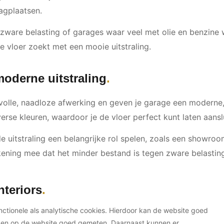
agplaatsen.
zware belasting of garages waar veel met olie en benzine w
e vloer zoekt met een mooie uitstraling.
moderne uitstraling
volle, naadloze afwerking en geven je garage een moderne, i
rse kleuren, waardoor je de vloer perfect kunt laten aansluit
 de uitstraling een belangrijke rol spelen, zoals een showr
kening mee dat het minder bestand is tegen zware belastin
nteriors
 en extreem duurzaam
unctionele als analytische cookies. Hierdoor kan de website goed
ethaan vloeren, zijn een uitstekende optie voor garages w
ken op de website goed gemeten. Daarnaast kunnen er