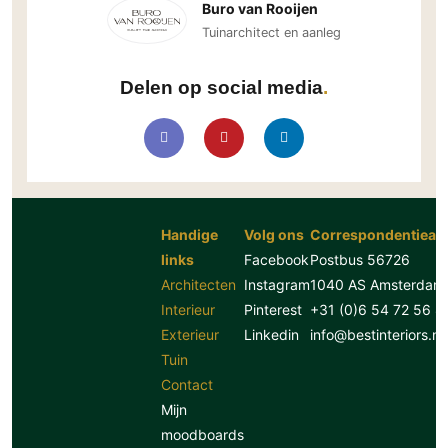
Buro van Rooijen
Tuinarchitect en aanleg
Delen op social media
Handige
Volg ons
Correspondentiead
links
Facebook
Postbus 56726
Architecten
Instagram
1040 AS Amsterdam
Interieur
Pinterest
+31 (0)6 54 72 56 8
Exterieur
Linkedin
info@bestinteriors.nl
Tuin
Contact
Mijn
moodboards