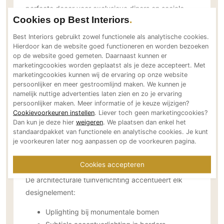
perfecte decor voor exclusieve diners en sociale
Technologie
Cookies op Best Interiors
gatherings, beschut tegen alle
Audio/Video
weersomstandigheden.
Best Interiors gebruikt zowel functionele als analytische cookies.
Thuisbioscoop
Hierdoor kan de website goed functioneren en worden bezoeken
De buitenruimte heeft meerdere unieke eyecatchers
Domotica
op de website goed gemeten. Daarnaast kunnen er
marketingcookies worden geplaatst als je deze accepteert. Met
gekregen. Bij het betreden van de tuin, zal uw oog
Mirror TV
marketingcookies kunnen wij de ervaring op onze website
als eerste vallen op het prachtige uitzicht over de
Fitnessapparatuur
persoonlijker en meer gestroomlijnd maken. We kunnen je
golfbaan en de zee. Het was dan ook ons hoofddoel
namelijk nuttige advertenties laten zien en zo je ervaring
Wifi
om dit schilderijachtige zicht zoveel mogelijk bij de
persoonlijker maken. Meer informatie of je keuze wijzigen?
Cookievoorkeuren instellen
. Liever toch geen marketingcookies?
tuin te betrekken.
Overig
Dan kun je deze hier
weigeren
. We plaatsen dan enkel het
standaardpakket van functionele en analytische cookies. Je kunt
Aannemers Interieur
je voorkeuren later nog aanpassen op de voorkeuren pagina.
Professionele Tuinverlichting voor
Akoestiek
Sfeervolle Avonden
Cookies accepteren
Binnenzwembaden
De architecturale tuinverlichting accentueert elk
Wellness
designelement:
Wijnkelder en wijnkasten
Uplighting bij monumentale bomen