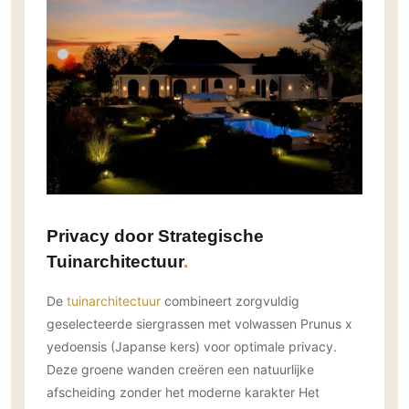
Gevelbekleding
Zonwering
Keukenaccessoires
Gevelstenen
Zakelijk
Keukenkranen
Zonwering buiten
Houten gevelbekleding
Horeca
Stucwerk
Ramen en deuren
Kantoor
Schilderwerk buiten
Binnendeuren
Aluminium deuren
Houten deuren
Stalen deuren
Systeemwanden
Privacy door Strategische
Deurbeslag
Tuinarchitectuur
Raambeslag
De
tuinarchitectuur
combineert zorgvuldig
Meubelbeslag
geselecteerde siergrassen met volwassen Prunus x
Vloer
yedoensis (Japanse kers) voor optimale privacy.
Deze groene wanden creëren een natuurlijke
Vloeren
afscheiding zonder het moderne karakter Het
Beton Ciré vloeren