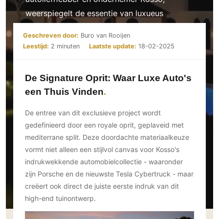
Ramen
Woondecoratie
Tuinmeubelen
Kinderkamer
weerspiegelt de essentie van luxueus
Buitendeuren
Tuinverlichting
Serre/Veranda
buitenleven.
Inrichting
Deursystemen
Geschreven door:
Buro van Rooijen
Slaapkamer
Omheining
Leestijd:
2 minuten
Laatste update:
18-02-2025
Roomdividers
Glazen wandsystemen
Thuisbioscoop
Bedden
Vouwwanden
Hekwerken en poorten
Toilet
Meubels
Garagedeuren
De Signature Oprit: Waar Luxe Auto's
Wellness
Zwemmen
Verlichting
een Thuis Vinden
Werkkamer
Zonwering
Zwembad en zwemvijver
Haarden
Wijnkelder
De entree van dit exclusieve project wordt
Zonwering
Tuin wellness
Glas
Woonkamer
gedefinieerd door een royale oprit, geplaveid met
Buitenshutters
Interieurbouw
mediterrane split. Deze doordachte materiaalkeuze
Vloer
Buitenkijken
Trappen
vormt niet alleen een stijlvol canvas voor Kosso's
Overig
Buitenvloeren
Bijgebouw / Poolhouse
indrukwekkende automobielcollectie - waaronder
Autolift
Houten buitenvloeren
Keuken
zijn Porsche en de nieuwste Tesla Cybertruck - maar
Terrasoverkapping
3D visualisaties
Natuursteen en keramiek
Keukens
creëert ook direct de juiste eerste indruk van dit
Tuin
buitenvloeren
high-end tuinontwerp.
Keukenapparatuur
Villa
Vlonders
Gevel
Keukenbladen
Zwembad