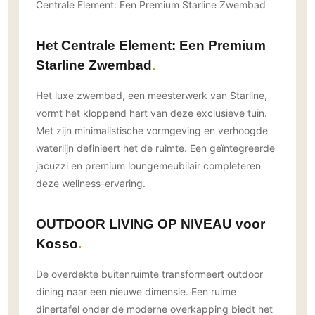
Centrale Element: Een Premium Starline Zwembad
PVC vloeren
Gietvloeren
Het Centrale Element: Een Premium
Houten vloeren
Starline Zwembad
Natuursteen en keramiek vloeren
Het luxe zwembad, een meesterwerk van Starline,
Vloerkleden
vormt het kloppend hart van deze exclusieve tuin.
Afwerking
Met zijn minimalistische vormgeving en verhoogde
waterlijn definieert het de ruimte. Een geïntegreerde
Wandafwerking
jacuzzi en premium loungemeubilair completeren
Beton Ciré
deze wellness-ervaring.
Behang / Wandtextiel
Natuursteen en keramiek
OUTDOOR LIVING OP NIVEAU voor
Leer
Kosso
Schilderwerk
De overdekte buitenruimte transformeert outdoor
Stucwerk
dining naar een nieuwe dimensie. Een ruime
Spuitwerk
dinertafel onder de moderne overkapping biedt het