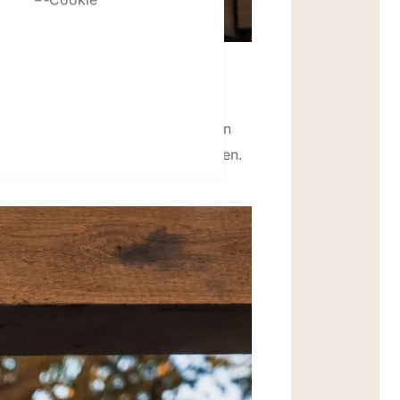
akket wordt zorgvuldig ingeladen
 klaar om in elkaar gezet te worden.