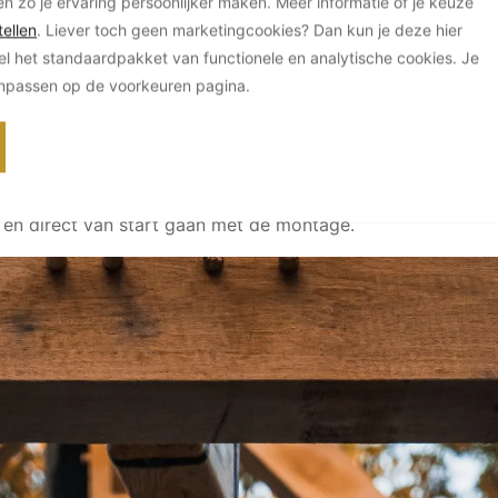
en zo je ervaring persoonlijker maken. Meer informatie of je keuze
ellen
. Liever toch geen marketingcookies? Dan kun je deze hier
el het standaardpakket van functionele en analytische cookies. Je
anpassen op de voorkeuren pagina.
 bouwpakket arriveert
n onze werkplaats is het moment daar: het complete bouwp
Elk houten element is al volledig voorbereid, genummerd en
 en direct van start gaan met de montage.