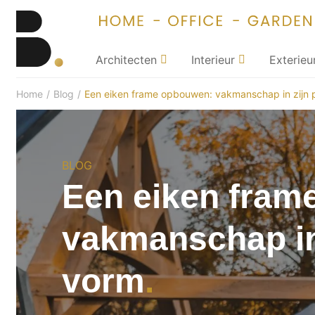
Architecten
Interieur
Exterieu
Home
/
Blog
/
Een eiken frame opbouwen: vakmanschap in zijn 
BLOG
Een eiken fram
vakmanschap in
vorm