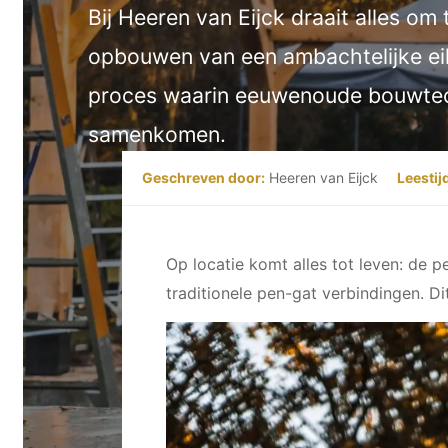
Bij Heeren van Eijck draait alles om t
opbouwen van een ambachtelijke eik
proces waarin eeuwenoude bouwtech
samenkomen.
Geschreven door:
Heeren van Eijck
Leestij
Op locatie komt alles tot leven: de
traditionele pen-gat verbindingen. D