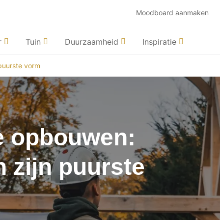
Moodboard aanmaken
r
Tuin
Duurzaamheid
Inspiratie
puurste vorm
e opbouwen:
 zijn puurste