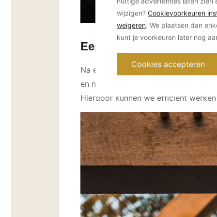
nuttige advertenties laten zien 
wijzigen?
Cookievoorkeuren inst
weigeren
. We plaatsen dan enk
kunt je voorkeuren later nog a
Een vliegende start: het
Cookies accepteren
Na een nauwgezette voorbereiding i
en naar de projectlocatie vervoerd. 
Hierdoor kunnen we efficiënt werken