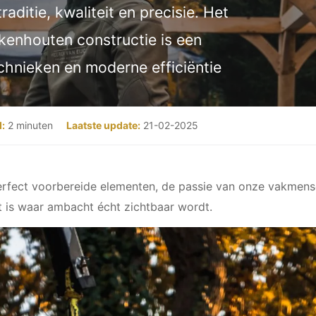
raditie, kwaliteit en precisie. Het
enhouten constructie is een
nieken en moderne efficiëntie
d:
2 minuten
Laatste update:
21-02-2025
 perfect voorbereide elementen, de passie van onze vakme
it is waar ambacht écht zichtbaar wordt.