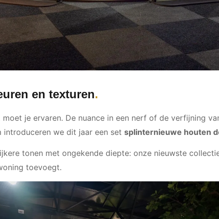
euren en texturen
t moet je ervaren. De nuance in een nerf of de verfijning v
m introduceren we dit jaar een set
splinternieuwe houten 
 rijkere tonen met ongekende diepte: onze nieuwste collect
 woning toevoegt.