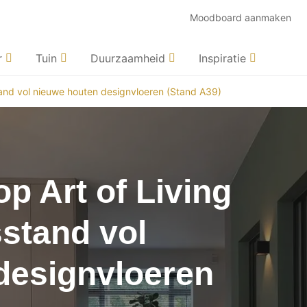
Moodboard aanmaken
r
Tuin
Duurzaamheid
Inspiratie
tand vol nieuwe houten designvloeren (Stand A39)
op Art of Living
stand vol
designvloeren