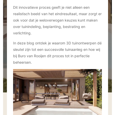
Ramen
Woondecoratie
Tuinmeubelen
Kinderkamer
Dit innovatieve proces geeft je niet alleen een
Buitendeuren
Tuinverlichting
Serre/Veranda
realistisch beeld van het eindresultaat, maar zorgt er
Inrichting
Deursystemen
Slaapkamer
ook voor dat je weloverwogen keuzes kunt maken
Omheining
Roomdividers
Glazen wandsystemen
Thuisbioscoop
over tuinindeling, beplanting, bestrating en
Bedden
Vouwwanden
Hekwerken en poorten
verlichting.
Toilet
Meubels
Garagedeuren
Wellness
In deze blog ontdek je waarom 3D tuinontwerpen dé
Zwemmen
Verlichting
Werkkamer
sleutel zijn tot een succesvolle tuinaanleg en hoe wij
Zonwering
Zwembad en zwemvijver
Haarden
bij Buro van Rooijen dit proces tot in perfectie
Wijnkelder
Zonwering
Tuin wellness
Glas
beheersen.
Woonkamer
Buitenshutters
Interieurbouw
Vloer
Buitenkijken
Trappen
Overig
Buitenvloeren
Bijgebouw / Poolhouse
Autolift
Houten buitenvloeren
Keuken
Terrasoverkapping
3D visualisaties
Natuursteen en keramiek
Keukens
Tuin
buitenvloeren
Keukenapparatuur
Villa
Vlonders
Gevel
Keukenbladen
Zwembad