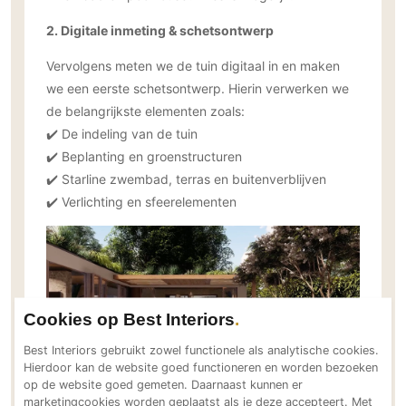
Technologie
2. Digitale inmeting & schetsontwerp
Audio/Video
Vervolgens meten we de tuin digitaal in en maken
Thuisbioscoop
we een eerste schetsontwerp. Hierin verwerken we
Domotica
de belangrijkste elementen zoals:
Mirror TV
✔️ De indeling van de tuin
Fitnessapparatuur
✔️ Beplanting en groenstructuren
Wifi
✔️ Starline zwembad, terras en buitenverblijven
✔️ Verlichting en sfeerelementen
Overig
Aannemers Interieur
Akoestiek
Binnenzwembaden
Cookies op Best Interiors
Wellness
Best Interiors gebruikt zowel functionele als analytische cookies.
Wijnkelder en wijnkasten
Hierdoor kan de website goed functioneren en worden bezoeken
op de website goed gemeten. Daarnaast kunnen er
marketingcookies worden geplaatst als je deze accepteert. Met