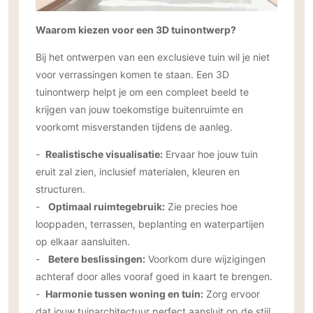
Gevelbekleding
Zonwering
Keukenaccessoires
Gevelstenen
Waarom kiezen voor een 3D tuinontwerp?
Zakelijk
Keukenkranen
Zonwering buiten
Houten gevelbekleding
Horeca
Bij het ontwerpen van een exclusieve tuin wil je niet
Stucwerk
Ramen en deuren
Kantoor
voor verrassingen komen te staan. Een 3D
Schilderwerk buiten
Binnendeuren
tuinontwerp helpt je om een compleet beeld te
Aluminium deuren
krijgen van jouw toekomstige buitenruimte en
voorkomt misverstanden tijdens de aanleg.
Houten deuren
Stalen deuren
-
Realistische visualisatie:
Ervaar hoe jouw tuin
Systeemwanden
eruit zal zien, inclusief materialen, kleuren en
structuren.
Deurbeslag
-
Optimaal ruimtegebruik:
Zie precies hoe
Raambeslag
looppaden, terrassen, beplanting en waterpartijen
Meubelbeslag
op elkaar aansluiten.
-
Betere beslissingen:
Voorkom dure wijzigingen
Vloer
achteraf door alles vooraf goed in kaart te brengen.
Vloeren
-
Harmonie tussen woning en tuin:
Zorg ervoor
Beton Ciré vloeren
dat jouw tuinarchitectuur perfect aansluit op de stijl