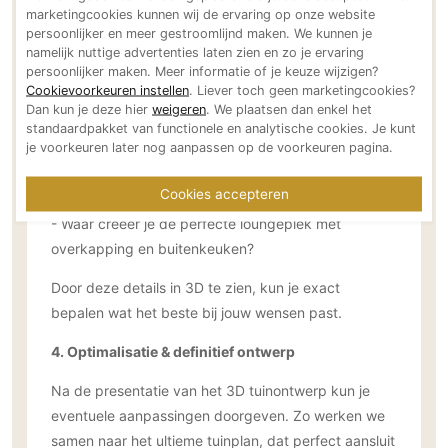
marketingcookies kunnen wij de ervaring op onze website
3. Gedetailleerd 3D ontwerp
persoonlijker en meer gestroomlijnd maken. We kunnen je
namelijk nuttige advertenties laten zien en zo je ervaring
Met de nieuwste software brengen we de tuin tot
persoonlijker maken. Meer informatie of je keuze wijzigen?
leven in fotorealistische 3D-beelden. Je kunt de tuin
Cookievoorkeuren instellen
. Liever toch geen marketingcookies?
bekijken vanuit verschillende perspectieven, zowel
Dan kun je deze hier
weigeren
. We plaatsen dan enkel het
standaardpakket van functionele en analytische cookies. Je kunt
overdag als ‘s avonds met verlichting.
je voorkeuren later nog aanpassen op de voorkeuren pagina.
- Welke planten komen waar?
Cookies accepteren
- Hoe past een zwembad of vijver in het ontwerp?
- Waar creëer je de perfecte loungeplek met
overkapping en buitenkeuken?
Door deze details in 3D te zien, kun je exact
bepalen wat het beste bij jouw wensen past.
4. Optimalisatie & definitief ontwerp
Na de presentatie van het 3D tuinontwerp kun je
eventuele aanpassingen doorgeven. Zo werken we
samen naar het ultieme tuinplan, dat perfect aansluit