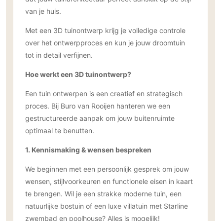
PVC vloeren
van je huis.
Gietvloeren
Met een 3D tuinontwerp krijg je volledige controle
Houten vloeren
over het ontwerpproces en kun je jouw droomtuin
Natuursteen en keramiek vloeren
tot in detail verfijnen.
Vloerkleden
Hoe werkt een 3D tuinontwerp?
Afwerking
Een tuin ontwerpen is een creatief en strategisch
proces. Bij Buro van Rooijen hanteren we een
Wandafwerking
gestructureerde aanpak om jouw buitenruimte
Beton Ciré
optimaal te benutten.
Behang / Wandtextiel
Natuursteen en keramiek
1. Kennismaking & wensen bespreken
Leer
We beginnen met een persoonlijk gesprek om jouw
Schilderwerk
wensen, stijlvoorkeuren en functionele eisen in kaart
Stucwerk
te brengen. Wil je een strakke moderne tuin, een
natuurlijke bostuin of een luxe villatuin met Starline
Spuitwerk
zwembad en poolhouse? Alles is mogelijk!