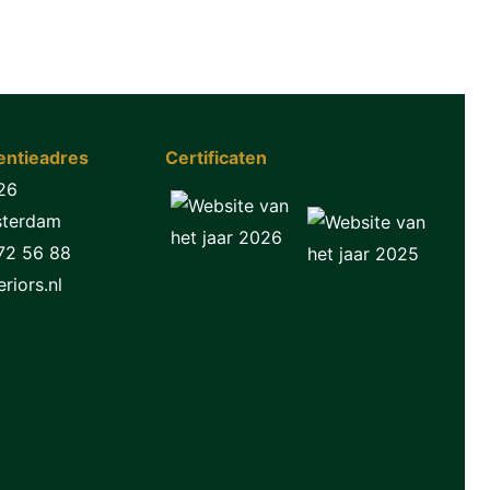
ntieadres
Certificaten
26
sterdam
72 56 88
riors.nl