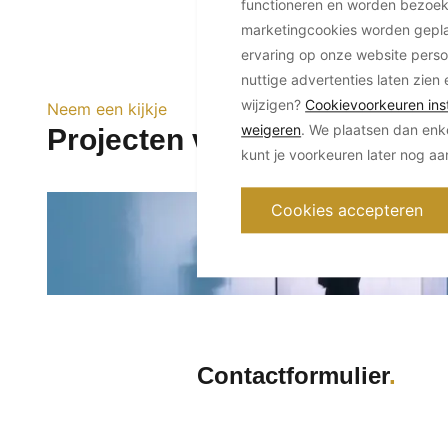
functioneren en worden bezoe
marketingcookies worden geplaa
ervaring op onze website perso
nuttige advertenties laten zien 
wijzigen?
Cookievoorkeuren inst
Neem een kijkje
weigeren
. We plaatsen dan enk
Projecten van Beyond Spac
kunt je voorkeuren later nog a
Cookies accepteren
Contactformulier