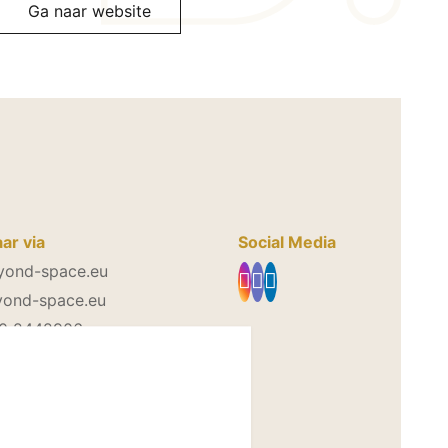
Ga naar website
ar via
Social Media
yond-space.eu
ond-space.eu
20 2442906