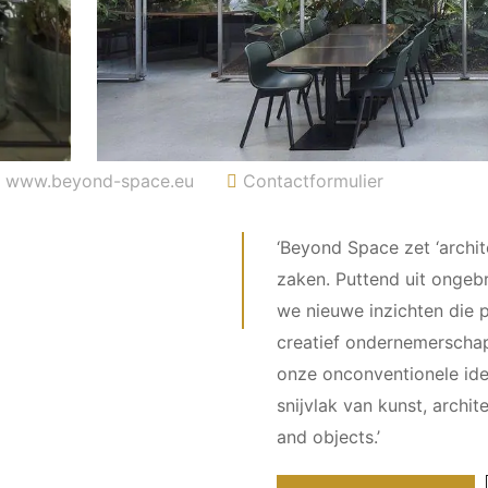
www.beyond-space.eu
Contactformulier
‘Beyond Space zet ‘archite
zaken. Puttend uit ongebr
we nieuwe inzichten die 
creatief ondernemerschap
onze onconventionele ide
snijvlak van kunst, archi
and objects.’