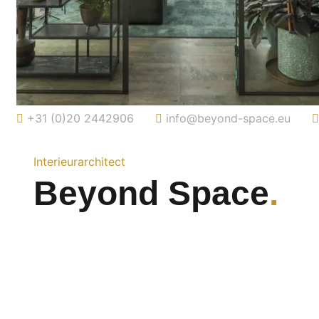
+31 (0)20 2442906
info@beyond-space.eu
Interieurarchitect
Beyond Space