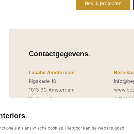
Bekijk projecten
Contactgegevens
Locatie Amsterdam
Bereikba
Rigakade 10
info@be
1013 BC Amsterdam
www.bey
Nederland
+31 (0)
nteriors
Neem direct contact op
unctionele als analytische cookies. Hierdoor kan de website goed