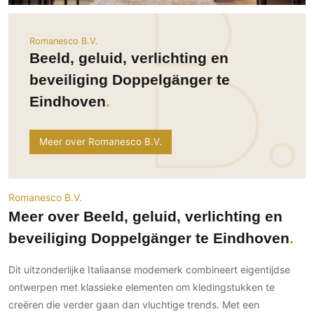
Ramen
Woondecoratie
Tuinmeubelen
Kinderkamer
Buitendeuren
Tuinverlichting
Serre/Veranda
Romanesco B.V.
Inrichting
Deursystemen
Slaapkamer
Beeld, geluid, verlichting en
Omheining
Roomdividers
Glazen wandsystemen
Thuisbioscoop
beveiliging Doppelgänger te
Bedden
Vouwwanden
Hekwerken en poorten
Toilet
Eindhoven
Meubels
Garagedeuren
Wellness
Zwemmen
Verlichting
Werkkamer
Zonwering
Meer over Romanesco B.V.
Zwembad en zwemvijver
Haarden
Wijnkelder
Zonwering
Tuin wellness
Glas
Woonkamer
Buitenshutters
Interieurbouw
Romanesco B.V.
Vloer
Buitenkijken
Trappen
Meer over Beeld, geluid, verlichting en
Overig
Buitenvloeren
Bijgebouw / Poolhouse
beveiliging Doppelgänger te Eindhoven
Autolift
Houten buitenvloeren
Keuken
Terrasoverkapping
3D visualisaties
Natuursteen en keramiek
Keukens
Dit uitzonderlijke Italiaanse modemerk combineert eigentijdse
Tuin
buitenvloeren
Keukenapparatuur
ontwerpen met klassieke elementen om kledingstukken te
Villa
Vlonders
Gevel
creëren die verder gaan dan vluchtige trends. Met een
Keukenbladen
Zwembad