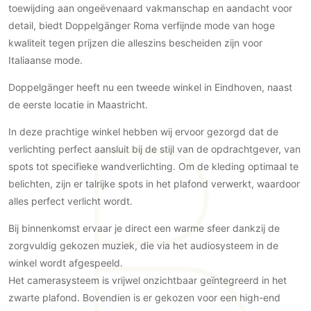
Gevelbekleding
toewijding aan ongeëvenaard vakmanschap en aandacht voor
Zonwering
Keukenaccessoires
Gevelstenen
detail, biedt Doppelgänger Roma verfijnde mode van hoge
Zakelijk
Keukenkranen
Zonwering buiten
kwaliteit tegen prijzen die alleszins bescheiden zijn voor
Houten gevelbekleding
Horeca
Italiaanse mode.
Stucwerk
Ramen en deuren
Kantoor
Schilderwerk buiten
Doppelgänger heeft nu een tweede winkel in Eindhoven, naast
Binnendeuren
de eerste locatie in Maastricht.
Aluminium deuren
Houten deuren
In deze prachtige winkel hebben wij ervoor gezorgd dat de
Stalen deuren
verlichting perfect aansluit bij de stijl van de opdrachtgever, van
spots tot specifieke wandverlichting. Om de kleding optimaal te
Systeemwanden
belichten, zijn er talrijke spots in het plafond verwerkt, waardoor
Deurbeslag
alles perfect verlicht wordt.
Raambeslag
Bij binnenkomst ervaar je direct een warme sfeer dankzij de
Meubelbeslag
zorgvuldig gekozen muziek, die via het audiosysteem in de
Vloer
winkel wordt afgespeeld.
Het camerasysteem is vrijwel onzichtbaar geïntegreerd in het
Vloeren
zwarte plafond. Bovendien is er gekozen voor een high-end
Beton Ciré vloeren