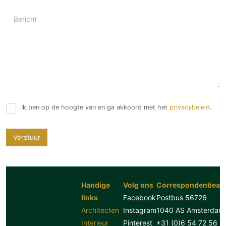
Bericht
Ik ben op de hoogte van en ga akkoord met het
privacybeleid
.
Verstuur
Handige
Volg ons
Correspondentiead
links
Facebook
Postbus 56726
Architecten
Instagram
1040 AS Amsterdam
Interieur
Pinterest
+31 (0)6 54 72 56 8