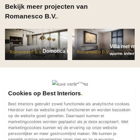
Bekijk meer projecten van
Technologie
Romanesco B.V.
Audio/Video
Thuisbioscoop
Domotica
Mirror TV
Villa met mo
Domotica in luxe villa
Romanesco B.V.
Romanesco B.V.
Fitnessapparatuur
warm interie
Wifi
Overig
Aannemers Interieur
Cookies op Best Interiors
Akoestiek
Best Interiors gebruikt zowel functionele als analytische cookies.
Binnenzwembaden
Hierdoor kan de website goed functioneren en worden bezoeken
Wellness
op de website goed gemeten. Daarnaast kunnen er
marketingcookies worden geplaatst als je deze accepteert. Met
Wijnkelder en wijnkasten
marketingcookies kunnen wij de ervaring op onze website
persoonlijker en meer gestroomlijnd maken. We kunnen je
namelijk nuttige advertenties laten zien en zo je ervaring