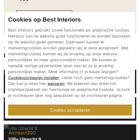
Technologie
Neem direct contact op
Audio/Video
Cookies op Best Interiors
Thuisbioscoop
Best Interiors gebruikt zowel functionele als analytische cookies.
Domotica
Hierdoor kan de website goed functioneren en worden bezoeken
op de website goed gemeten. Daarnaast kunnen er
Mirror TV
marketingcookies worden geplaatst als je deze accepteert. Met
Neem een kijkje
Fitnessapparatuur
marketingcookies kunnen wij de ervaring op onze website
Projecten van Architect2GO
persoonlijker en meer gestroomlijnd maken. We kunnen je
Wifi
namelijk nuttige advertenties laten zien en zo je ervaring
persoonlijker maken. Meer informatie of je keuze wijzigen?
Overig
Architect2GO
Cookievoorkeuren instellen
. Liever toch geen marketingcookies?
Dan kun je deze hier
weigeren
. We plaatsen dan enkel het
Coral Beach Club op Caraïbisch Sint Maarten
Aannemers Interieur
standaardpakket van functionele en analytische cookies. Je kunt
Akoestiek
je voorkeuren later nog aanpassen op de voorkeuren pagina.
Binnenzwembaden
Architect2GO
Cookies accepteren
Villa Utrecht I - hoe een rups een vlinder werd
Wellness
Wijnkelder en wijnkasten
Architect2GO
Villa Utrecht II