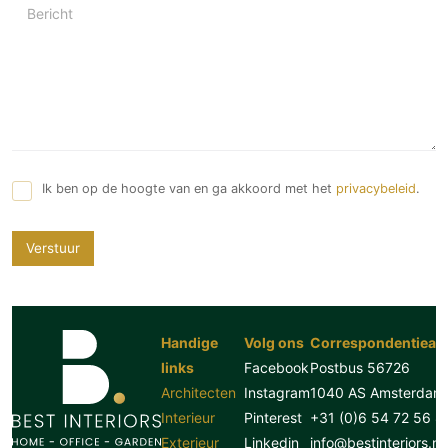
Bericht
Ik ben op de hoogte van en ga akkoord met het
privacybeleid
.
Verstuur
Handige
Volg ons
Correspondentiead
links
Facebook
Postbus 56726
Architecten
Instagram
1040 AS Amsterdam
Interieur
Pinterest
+31 (0)6 54 72 56 8
Exterieur
Linkedin
info@bestinteriors.nl