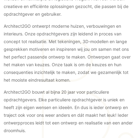
Gevelbekleding
Zonwering
Keukenaccessoires
creatieve en efficiënte oplossingen gezocht, die passen bij de
Gevelstenen
Zakelijk
opdrachtgever en gebruiker.
Keukenkranen
Zonwering buiten
Houten gevelbekleding
Horeca
Architect2GO ontwerpt moderne huizen, verbouwingen en
Stucwerk
Ramen en deuren
Kantoor
interieurs. Onze opdrachtgevers zijn leidend in proces van
Schilderwerk buiten
Binnendeuren
concept tot realisatie. Met tekeningen, 3D-modellen en lange
Aluminium deuren
gesprekken motiveren en inspireren wij jou om samen met ons
het perfect passende ontwerp te maken. Ontwerpen gaat over
Houten deuren
het maken van keuzes. Onze taak is om de keuzes en hun
Stalen deuren
consequenties inzichtelijk te maken, zodat we gezamenlijk tot
Systeemwanden
het mooiste eindresultaat komen.
Deurbeslag
Architect2GO bouwt al bijna 20 jaar voor particuliere
Raambeslag
opdrachtgevers. Elke particuliere opdrachtgever is uniek en
Meubelbeslag
heeft zijn eigen wensen en ideeën. En dus is ieder ontwerp en
traject ook voor ons weer anders en dát maakt het leuk! Ieder
Vloer
ontwerpproces leidt tot een ontwerp en realisatie van een ander
Vloeren
droomhuis.
Beton Ciré vloeren