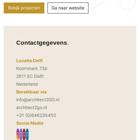
PVC vloeren
Bekijk projecten
Ga naar website
Gietvloeren
Houten vloeren
Natuursteen en keramiek vloeren
Contactgegevens
Vloerkleden
Afwerking
Locatie Delft
Wandafwerking
Koornmark 73b
2611 EC Delft
Beton Ciré
Nederland
Behang / Wandtextiel
Bereikbaar via
Natuursteen en keramiek
info@architect2GO.nl
Leer
architect2go.nl
Schilderwerk
+31 (0)646235450
Stucwerk
Social Media
Spuitwerk