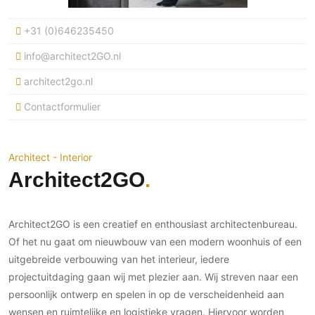
Ramen
Woondecoratie
Tuinmeubelen
Kinderkamer
Buitendeuren
+31 (0)646235450
Tuinverlichting
Serre/Veranda
Inrichting
Deursystemen
Slaapkamer
info@architect2GO.nl
Omheining
Roomdividers
Glazen wandsystemen
Thuisbioscoop
architect2go.nl
Bedden
Vouwwanden
Hekwerken en poorten
Toilet
Contactformulier
Meubels
Garagedeuren
Wellness
Zwemmen
Verlichting
Werkkamer
Zonwering
Zwembad en zwemvijver
Haarden
Wijnkelder
Architect - Interior
Zonwering
Tuin wellness
Glas
Architect2GO
Woonkamer
Buitenshutters
Interieurbouw
Vloer
Buitenkijken
Trappen
Overig
Buitenvloeren
Architect2GO is een creatief en enthousiast architectenbureau.
Bijgebouw / Poolhouse
Autolift
Houten buitenvloeren
Of het nu gaat om nieuwbouw van een modern woonhuis of een
Keuken
Terrasoverkapping
uitgebreide verbouwing van het interieur, iedere
3D visualisaties
Natuursteen en keramiek
Keukens
Tuin
buitenvloeren
projectuitdaging gaan wij met plezier aan. Wij streven naar een
Keukenapparatuur
Villa
Vlonders
persoonlijk ontwerp en spelen in op de verscheidenheid aan
Gevel
Keukenbladen
wensen en ruimtelijke en logistieke vragen. Hiervoor worden
Zwembad