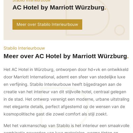
Stabilo Interieurbouw
Ramen
Woondecoratie
Tuinmeubelen
Kinderkamer
AC Hotel by Marriott Würzburg
Buitendeuren
Tuinverlichting
Serre/Veranda
Inrichting
Deursystemen
Slaapkamer
Meer over Stabilo Interieurbouw
Omheining
Roomdividers
Glazen wandsystemen
Thuisbioscoop
Bedden
Vouwwanden
Hekwerken en poorten
Toilet
Meubels
Garagedeuren
Stabilo Interieurbouw
Wellness
Zwemmen
Verlichting
Meer over AC Hotel by Marriott Würzburg
Werkkamer
Zonwering
Zwembad en zwemvijver
Haarden
Wijnkelder
Het AC Hotel in Würzburg, ontworpen door hd+vk en ontwikkeld
Zonwering
Tuin wellness
Glas
Woonkamer
door Marriott International, ademt een sfeer van stedelijke luxe
Buitenshutters
Interieurbouw
Vloer
en verfijning. Stabilo Interieurbouw heeft bijgedragen aan de
Buitenkijken
Trappen
creatie van het interieur van dit stijlvolle hotel, centraal gelegen
Overig
Buitenvloeren
Bijgebouw / Poolhouse
in de stad. Het ontwerp verenigt een moderne, urbane uitstraling
Autolift
Houten buitenvloeren
Keuken
Terrasoverkapping
met elegante details, perfect afgestemd op de wensen van de
3D visualisaties
Natuursteen en keramiek
Keukens
kosmopolitische gast die zowel comfort als stijl zoekt.
Tuin
buitenvloeren
Keukenapparatuur
Villa
Vlonders
Gevel
Met het vakmanschap van Stabilo is het interieur een smaakvolle
Keukenbladen
Zwembad
combinatie geworden van luxe materialen, warme tinten en