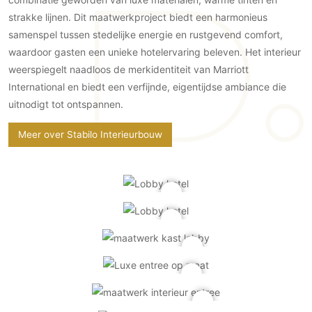
Gevelbekleding
Zonwering
Keukenaccessoires
strakke lijnen. Dit maatwerkproject biedt een harmonieus
Gevelstenen
Zakelijk
Keukenkranen
Zonwering buiten
samenspel tussen stedelijke energie en rustgevend comfort,
Houten gevelbekleding
waardoor gasten een unieke hotelervaring beleven. Het interieur
Horeca
Stucwerk
Ramen en deuren
weerspiegelt naadloos de merkidentiteit van Marriott
Kantoor
Schilderwerk buiten
International en biedt een verfijnde, eigentijdse ambiance die
Binnendeuren
uitnodigt tot ontspannen.
Aluminium deuren
Houten deuren
Meer over Stabilo Interieurbouw
Stalen deuren
Systeemwanden
Deurbeslag
Raambeslag
Meubelbeslag
Vloer
Vloeren
Beton Ciré vloeren