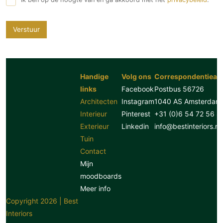
Verstuur
Handige
Volg ons
Correspondentiead
links
Facebook
Postbus 56726
Architecten
Instagram
1040 AS Amsterdam
Interieur
Pinterest
+31 (0)6 54 72 56 8
Exterieur
Linkedin
info@bestinteriors.nl
Tuin
Contact
Mijn
moodboards
Meer info
Copyright 2026 | Best
Interiors