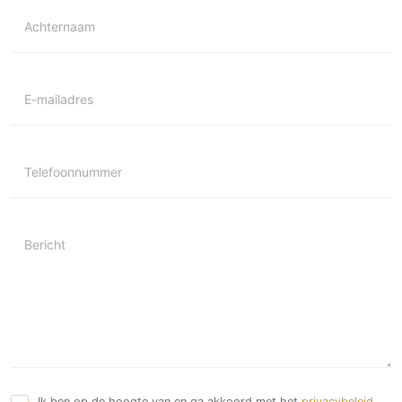
Achternaam
E-mailadres
Telefoonnummer
Bericht
Ik ben op de hoogte van en ga akkoord met het
privacybeleid
.