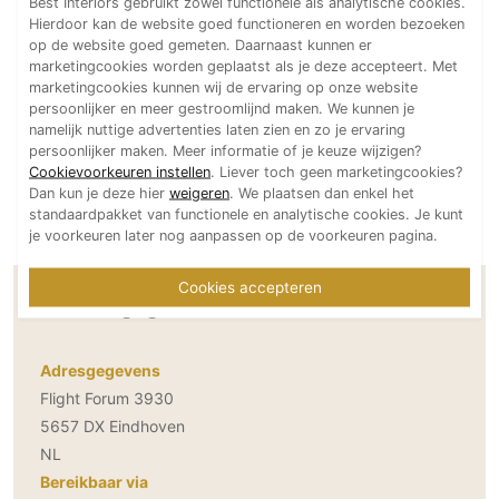
Best Interiors gebruikt zowel functionele als analytische cookies.
Technologie
Hierdoor kan de website goed functioneren en worden bezoeken
op de website goed gemeten. Daarnaast kunnen er
Audio/Video
marketingcookies worden geplaatst als je deze accepteert. Met
marketingcookies kunnen wij de ervaring op onze website
Thuisbioscoop
persoonlijker en meer gestroomlijnd maken. We kunnen je
Domotica
namelijk nuttige advertenties laten zien en zo je ervaring
persoonlijker maken. Meer informatie of je keuze wijzigen?
Mirror TV
Cookievoorkeuren instellen
. Liever toch geen marketingcookies?
Fitnessapparatuur
Dan kun je deze hier
weigeren
. We plaatsen dan enkel het
standaardpakket van functionele en analytische cookies. Je kunt
Wifi
je voorkeuren later nog aanpassen op de voorkeuren pagina.
Overig
Cookies accepteren
Contactgegevens Stabilo Interieurbouw
Aannemers Interieur
Akoestiek
Adresgegevens
Binnenzwembaden
Flight Forum 3930
Wellness
5657 DX Eindhoven
Wijnkelder en wijnkasten
NL
Bereikbaar via